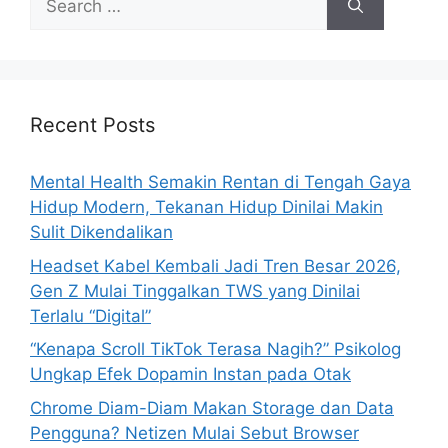
e
a
r
c
h
Recent Posts
f
o
Mental Health Semakin Rentan di Tengah Gaya
r
Hidup Modern, Tekanan Hidup Dinilai Makin
:
Sulit Dikendalikan
Headset Kabel Kembali Jadi Tren Besar 2026,
Gen Z Mulai Tinggalkan TWS yang Dinilai
Terlalu “Digital”
“Kenapa Scroll TikTok Terasa Nagih?” Psikolog
Ungkap Efek Dopamin Instan pada Otak
Chrome Diam-Diam Makan Storage dan Data
Pengguna? Netizen Mulai Sebut Browser