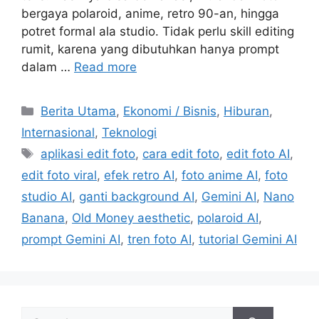
bergaya polaroid, anime, retro 90-an, hingga
potret formal ala studio. Tidak perlu skill editing
rumit, karena yang dibutuhkan hanya prompt
dalam …
Read more
C
Berita Utama
,
Ekonomi / Bisnis
,
Hiburan
,
a
Internasional
,
Teknologi
t
T
aplikasi edit foto
,
cara edit foto
,
edit foto AI
,
e
a
edit foto viral
,
efek retro AI
,
foto anime AI
,
foto
g
g
studio AI
,
ganti background AI
,
Gemini AI
,
Nano
o
s
r
Banana
,
Old Money aesthetic
,
polaroid AI
,
i
prompt Gemini AI
,
tren foto AI
,
tutorial Gemini AI
e
s
S