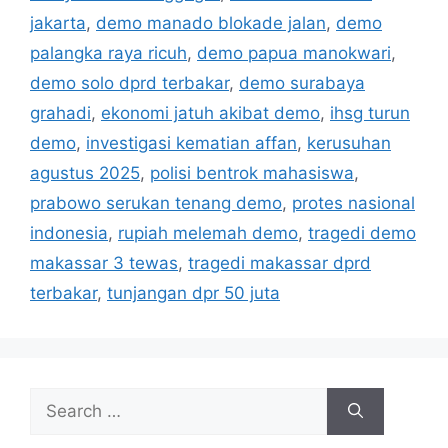
s
jakarta
,
demo manado blokade jalan
,
demo
palangka raya ricuh
,
demo papua manokwari
,
demo solo dprd terbakar
,
demo surabaya
grahadi
,
ekonomi jatuh akibat demo
,
ihsg turun
demo
,
investigasi kematian affan
,
kerusuhan
agustus 2025
,
polisi bentrok mahasiswa
,
prabowo serukan tenang demo
,
protes nasional
indonesia
,
rupiah melemah demo
,
tragedi demo
makassar 3 tewas
,
tragedi makassar dprd
terbakar
,
tunjangan dpr 50 juta
S
e