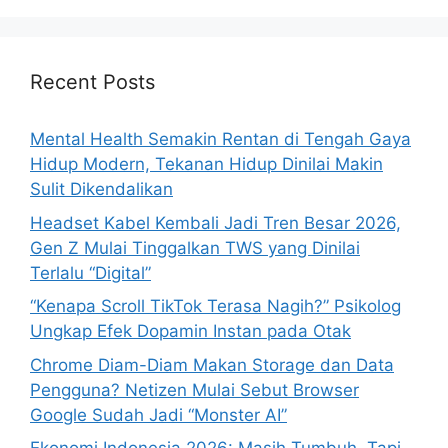
a
r
c
h
Recent Posts
f
o
Mental Health Semakin Rentan di Tengah Gaya
r
Hidup Modern, Tekanan Hidup Dinilai Makin
:
Sulit Dikendalikan
Headset Kabel Kembali Jadi Tren Besar 2026,
Gen Z Mulai Tinggalkan TWS yang Dinilai
Terlalu “Digital”
“Kenapa Scroll TikTok Terasa Nagih?” Psikolog
Ungkap Efek Dopamin Instan pada Otak
Chrome Diam-Diam Makan Storage dan Data
Pengguna? Netizen Mulai Sebut Browser
Google Sudah Jadi “Monster AI”