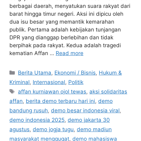
berbagai daerah, menyatukan suara rakyat dari
barat hingga timur negeri. Aksi ini dipicu oleh
dua isu besar yang memantik kemarahan
publik. Pertama adalah kebijakan tunjangan
DPR yang dianggap berlebihan dan tidak
berpihak pada rakyat. Kedua adalah tragedi
kematian Affan …
Read more
C
Berita Utama
,
Ekonomi / Bisnis
,
Hukum &
a
Kriminal
,
Internasional
,
Politik
t
T
affan kurniawan ojol tewas
,
aksi solidaritas
e
a
affan
,
berita demo terbaru hari ini
,
demo
g
g
bandung rusuh
,
demo besar indonesia viral
,
o
s
r
demo indonesia 2025
,
demo jakarta 30
i
agustus
,
demo jogja tugu
,
demo madiun
e
masyarakat menggugat
,
demo mahasiswa