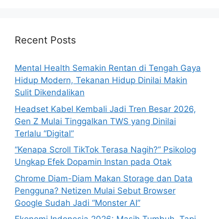
a
r
c
h
Recent Posts
f
o
Mental Health Semakin Rentan di Tengah Gaya
r
Hidup Modern, Tekanan Hidup Dinilai Makin
:
Sulit Dikendalikan
Headset Kabel Kembali Jadi Tren Besar 2026,
Gen Z Mulai Tinggalkan TWS yang Dinilai
Terlalu “Digital”
“Kenapa Scroll TikTok Terasa Nagih?” Psikolog
Ungkap Efek Dopamin Instan pada Otak
Chrome Diam-Diam Makan Storage dan Data
Pengguna? Netizen Mulai Sebut Browser
Google Sudah Jadi “Monster AI”