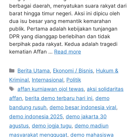
berbagai daerah, menyatukan suara rakyat dari
barat hingga timur negeri. Aksi ini dipicu oleh
dua isu besar yang memantik kemarahan
publik. Pertama adalah kebijakan tunjangan
DPR yang dianggap berlebihan dan tidak
berpihak pada rakyat. Kedua adalah tragedi
kematian Affan …
Read more
C
Berita Utama
,
Ekonomi / Bisnis
,
Hukum &
a
Kriminal
,
Internasional
,
Politik
t
T
affan kurniawan ojol tewas
,
aksi solidaritas
e
a
affan
,
berita demo terbaru hari ini
,
demo
g
g
bandung rusuh
,
demo besar indonesia viral
,
o
s
r
demo indonesia 2025
,
demo jakarta 30
i
agustus
,
demo jogja tugu
,
demo madiun
e
masyarakat menggugat
,
demo mahasiswa