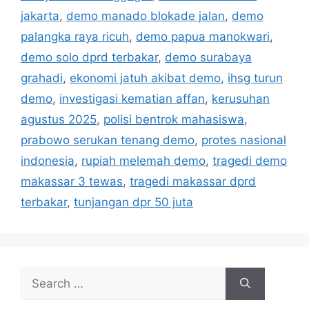
s
jakarta
,
demo manado blokade jalan
,
demo
palangka raya ricuh
,
demo papua manokwari
,
demo solo dprd terbakar
,
demo surabaya
grahadi
,
ekonomi jatuh akibat demo
,
ihsg turun
demo
,
investigasi kematian affan
,
kerusuhan
agustus 2025
,
polisi bentrok mahasiswa
,
prabowo serukan tenang demo
,
protes nasional
indonesia
,
rupiah melemah demo
,
tragedi demo
makassar 3 tewas
,
tragedi makassar dprd
terbakar
,
tunjangan dpr 50 juta
S
e