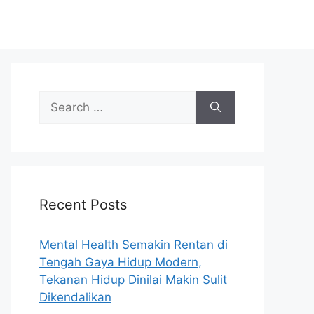
S
e
a
r
c
h
Recent Posts
f
o
r
Mental Health Semakin Rentan di
:
Tengah Gaya Hidup Modern,
Tekanan Hidup Dinilai Makin Sulit
Dikendalikan