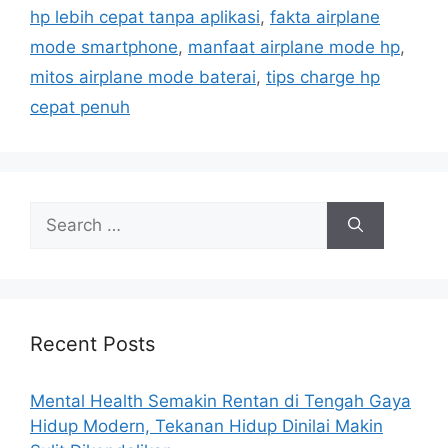
r
hp lebih cepat tanpa aplikasi
,
fakta airplane
i
mode smartphone
,
manfaat airplane mode hp
,
e
mitos airplane mode baterai
,
tips charge hp
s
cepat penuh
S
e
a
r
c
h
Recent Posts
f
o
Mental Health Semakin Rentan di Tengah Gaya
r
Hidup Modern, Tekanan Hidup Dinilai Makin
: