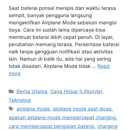
Saat baterai ponsel menipis dan waktu terasa
sempit, banyak pengguna langsung
mengaktifkan Airplane Mode sebelum mengisi
daya. Cara ini sudah lama dipercaya bisa
membuat baterai lebih cepat penuh. Di layar,
perubahan memang terasa. Persentase baterai
naik tanpa gangguan notifikasi atau aktivitas
lain. Namun di balik itu, ada hal yang sering
tidak disadari: Airplane Mode tidak …
Read
more
C
Berita Utama
,
Gaya Hidup (Lifestyle)
,
a
Teknologi
t
T
airplane mode
,
airplane mode saat dicas
,
e
a
apakah airplane mode mempercepat charging
,
g
g
cara mempercepat pengisian baterai
,
charging
o
s