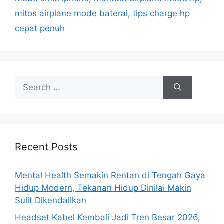
e
mitos airplane mode baterai
,
tips charge hp
s
cepat penuh
S
e
a
r
c
h
Recent Posts
f
o
Mental Health Semakin Rentan di Tengah Gaya
r
Hidup Modern, Tekanan Hidup Dinilai Makin
:
Sulit Dikendalikan
Headset Kabel Kembali Jadi Tren Besar 2026,