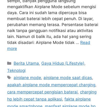
sempit, banyak pengguna langsung
mengaktifkan Airplane Mode sebelum mengisi
daya. Cara ini sudah lama dipercaya bisa
membuat baterai lebih cepat penuh. Di layar,
perubahan memang terasa. Persentase baterai
naik tanpa gangguan notifikasi atau aktivitas
lain. Namun di balik itu, ada hal yang sering
tidak disadari: Airplane Mode tidak …
Read
more
C
Berita Utama
,
Gaya Hidup (Lifestyle)
,
a
Teknologi
t
T
airplane mode
,
airplane mode saat dicas
,
e
a
apakah airplane mode mempercepat charging
,
g
g
cara mempercepat pengisian baterai
,
charging
o
s
r
hp lebih cepat tanpa aplikasi
,
fakta airplane
i
mode smartphone
,
manfaat airplane mode hp
,