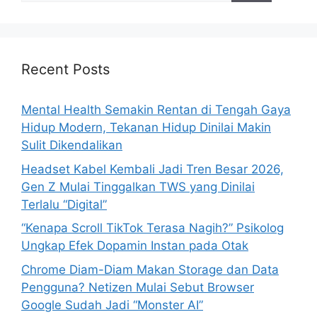
a
r
c
h
Recent Posts
f
o
Mental Health Semakin Rentan di Tengah Gaya
r
Hidup Modern, Tekanan Hidup Dinilai Makin
:
Sulit Dikendalikan
Headset Kabel Kembali Jadi Tren Besar 2026,
Gen Z Mulai Tinggalkan TWS yang Dinilai
Terlalu “Digital”
“Kenapa Scroll TikTok Terasa Nagih?” Psikolog
Ungkap Efek Dopamin Instan pada Otak
Chrome Diam-Diam Makan Storage dan Data
Pengguna? Netizen Mulai Sebut Browser
Google Sudah Jadi “Monster AI”