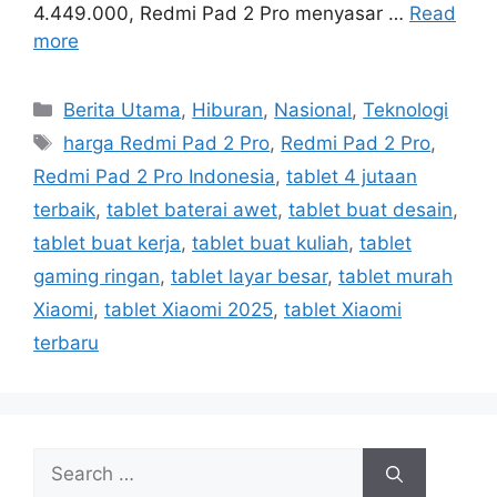
4.449.000, Redmi Pad 2 Pro menyasar …
Read
more
C
Berita Utama
,
Hiburan
,
Nasional
,
Teknologi
a
T
harga Redmi Pad 2 Pro
,
Redmi Pad 2 Pro
,
t
a
Redmi Pad 2 Pro Indonesia
,
tablet 4 jutaan
e
g
terbaik
,
tablet baterai awet
,
tablet buat desain
,
g
s
tablet buat kerja
,
tablet buat kuliah
,
tablet
o
r
gaming ringan
,
tablet layar besar
,
tablet murah
i
Xiaomi
,
tablet Xiaomi 2025
,
tablet Xiaomi
e
terbaru
s
S
e