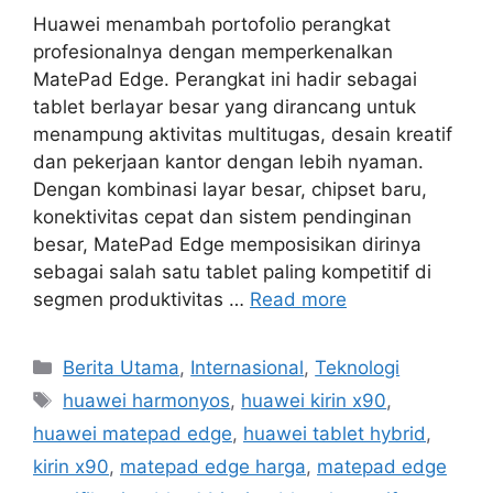
Huawei menambah portofolio perangkat
profesionalnya dengan memperkenalkan
MatePad Edge. Perangkat ini hadir sebagai
tablet berlayar besar yang dirancang untuk
menampung aktivitas multitugas, desain kreatif
dan pekerjaan kantor dengan lebih nyaman.
Dengan kombinasi layar besar, chipset baru,
konektivitas cepat dan sistem pendinginan
besar, MatePad Edge memposisikan dirinya
sebagai salah satu tablet paling kompetitif di
segmen produktivitas …
Read more
C
Berita Utama
,
Internasional
,
Teknologi
a
T
huawei harmonyos
,
huawei kirin x90
,
t
a
huawei matepad edge
,
huawei tablet hybrid
,
e
g
kirin x90
,
matepad edge harga
,
matepad edge
g
s