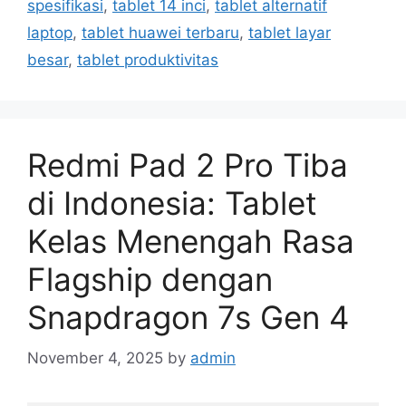
spesifikasi
,
tablet 14 inci
,
tablet alternatif
o
r
laptop
,
tablet huawei terbaru
,
tablet layar
i
besar
,
tablet produktivitas
e
s
Redmi Pad 2 Pro Tiba
di Indonesia: Tablet
Kelas Menengah Rasa
Flagship dengan
Snapdragon 7s Gen 4
November 4, 2025
by
admin