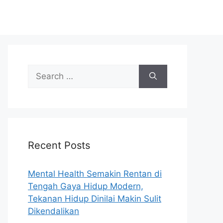
S
e
a
r
c
h
Recent Posts
f
o
r
Mental Health Semakin Rentan di
:
Tengah Gaya Hidup Modern,
Tekanan Hidup Dinilai Makin Sulit
Dikendalikan