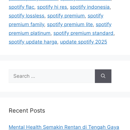
e
g
spotify flac
,
spotify hi res
,
spotify indonesia
,
g
s
spotify lossless
,
spotify premium
,
spotify
o
r
premium family
,
spotify premium lite
,
spotify
i
premium platinum
,
spotify premium standard
,
e
spotify update harga
,
update spotify 2025
s
S
e
a
r
c
h
Recent Posts
f
o
Mental Health Semakin Rentan di Tengah Gaya