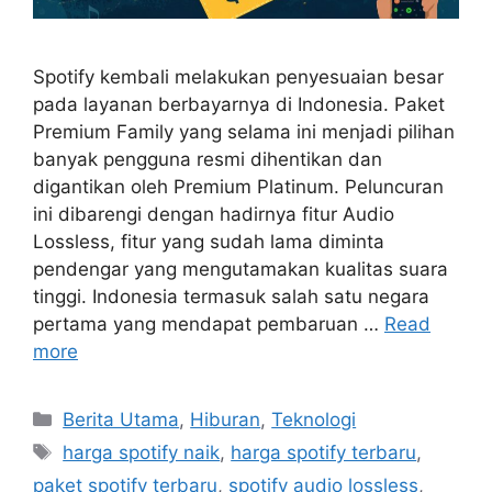
Spotify kembali melakukan penyesuaian besar
pada layanan berbayarnya di Indonesia. Paket
Premium Family yang selama ini menjadi pilihan
banyak pengguna resmi dihentikan dan
digantikan oleh Premium Platinum. Peluncuran
ini dibarengi dengan hadirnya fitur Audio
Lossless, fitur yang sudah lama diminta
pendengar yang mengutamakan kualitas suara
tinggi. Indonesia termasuk salah satu negara
pertama yang mendapat pembaruan …
Read
more
C
Berita Utama
,
Hiburan
,
Teknologi
a
T
harga spotify naik
,
harga spotify terbaru
,
t
a
paket spotify terbaru
,
spotify audio lossless
,