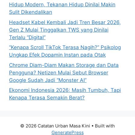
r
Hidup Modern, Tekanan Hidup Dinilai Makin
:
Sulit Dikendalikan
Headset Kabel Kembali Jadi Tren Besar 2026,
Gen Z Mulai Tinggalkan TWS yang Dinilai
Terlalu “Digital”
“Kenapa Scroll TikTok Terasa Nagih?” Psikolog
Ungkap Efek Dopamin Instan pada Otak
Chrome Diam-Diam Makan Storage dan Data
Pengguna? Netizen Mulai Sebut Browser
Google Sudah Jadi “Monster AI”
Ekonomi Indonesia 2026: Masih Tumbuh, Tapi
Kenapa Terasa Semakin Berat?
© 2026 Catatan Urban Masa Kini
• Built with
GeneratePress