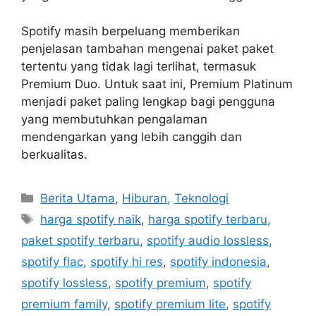
Spotify masih berpeluang memberikan
penjelasan tambahan mengenai paket paket
tertentu yang tidak lagi terlihat, termasuk
Premium Duo. Untuk saat ini, Premium Platinum
menjadi paket paling lengkap bagi pengguna
yang membutuhkan pengalaman
mendengarkan yang lebih canggih dan
berkualitas.
C
Berita Utama
,
Hiburan
,
Teknologi
a
T
harga spotify naik
,
harga spotify terbaru
,
t
a
paket spotify terbaru
,
spotify audio lossless
,
e
g
spotify flac
,
spotify hi res
,
spotify indonesia
,
g
s
spotify lossless
,
spotify premium
,
spotify
o
r
premium family
,
spotify premium lite
,
spotify