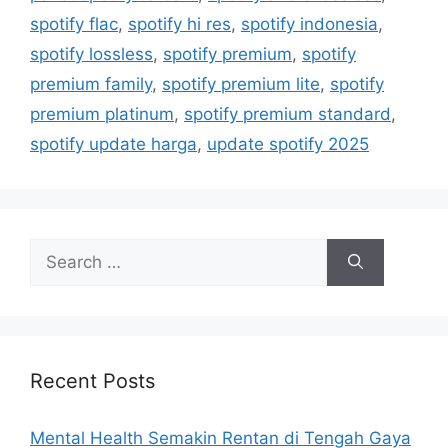
e
g
spotify flac
,
spotify hi res
,
spotify indonesia
,
g
s
spotify lossless
,
spotify premium
,
spotify
o
r
premium family
,
spotify premium lite
,
spotify
i
premium platinum
,
spotify premium standard
,
e
spotify update harga
,
update spotify 2025
s
S
e
a
r
c
h
Recent Posts
f
o
Mental Health Semakin Rentan di Tengah Gaya