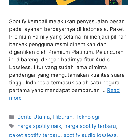
Spotify kembali melakukan penyesuaian besar
pada layanan berbayarnya di Indonesia. Paket
Premium Family yang selama ini menjadi pilihan
banyak pengguna resmi dihentikan dan
digantikan oleh Premium Platinum. Peluncuran
ini dibarengi dengan hadirnya fitur Audio
Lossless, fitur yang sudah lama diminta
pendengar yang mengutamakan kualitas suara
tinggi. Indonesia termasuk salah satu negara
pertama yang mendapat pembaruan …
Read
more
C
Berita Utama
,
Hiburan
,
Teknologi
a
T
harga spotify naik
,
harga spotify terbaru
,
t
a
paket spotify terbaru
,
spotify audio lossless
,