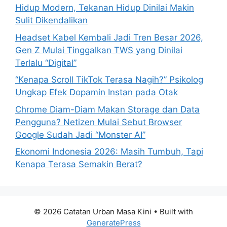
r
Hidup Modern, Tekanan Hidup Dinilai Makin
:
Sulit Dikendalikan
Headset Kabel Kembali Jadi Tren Besar 2026,
Gen Z Mulai Tinggalkan TWS yang Dinilai
Terlalu “Digital”
“Kenapa Scroll TikTok Terasa Nagih?” Psikolog
Ungkap Efek Dopamin Instan pada Otak
Chrome Diam-Diam Makan Storage dan Data
Pengguna? Netizen Mulai Sebut Browser
Google Sudah Jadi “Monster AI”
Ekonomi Indonesia 2026: Masih Tumbuh, Tapi
Kenapa Terasa Semakin Berat?
© 2026 Catatan Urban Masa Kini
• Built with
GeneratePress