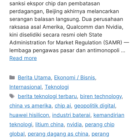
sanksi ekspor chip dan pembatasan
perdagangan, Beijing akhirnya melancarkan
serangan balasan langsung. Dua perusahaan
raksasa asal Amerika, Qualcomm dan Nvidia,
kini diselidiki secara resmi oleh State
Administration for Market Regulation (SAMR) —
lembaga pengawas pasar dan antimonopoli …
Read more
C
Berita Utama
,
Ekonomi / Bisnis
,
a
Internasional
,
Teknologi
t
T
berita teknologi terbaru
,
biren technology
,
e
a
china vs amerika
,
chip ai
,
geopolitik digital
,
g
g
huawei hisilicon
,
industri baterai
,
kemandirian
o
s
r
teknologi
,
litium china
,
nvidia
,
perang chip
i
global
,
perang dagang as china
,
perang
e