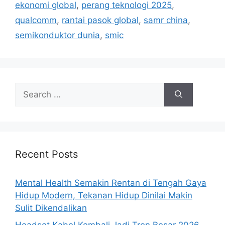
ekonomi global
,
perang teknologi 2025
,
s
qualcomm
,
rantai pasok global
,
samr china
,
semikonduktor dunia
,
smic
S
e
a
r
c
h
Recent Posts
f
o
Mental Health Semakin Rentan di Tengah Gaya
r
Hidup Modern, Tekanan Hidup Dinilai Makin
:
Sulit Dikendalikan
Headset Kabel Kembali Jadi Tren Besar 2026,