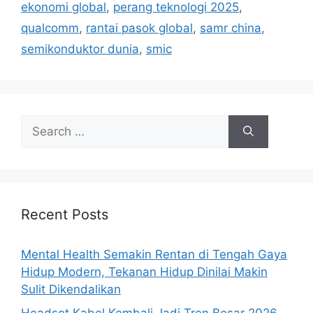
ekonomi global
,
perang teknologi 2025
,
s
qualcomm
,
rantai pasok global
,
samr china
,
semikonduktor dunia
,
smic
S
e
a
r
c
h
Recent Posts
f
o
Mental Health Semakin Rentan di Tengah Gaya
r
Hidup Modern, Tekanan Hidup Dinilai Makin
:
Sulit Dikendalikan
Headset Kabel Kembali Jadi Tren Besar 2026,