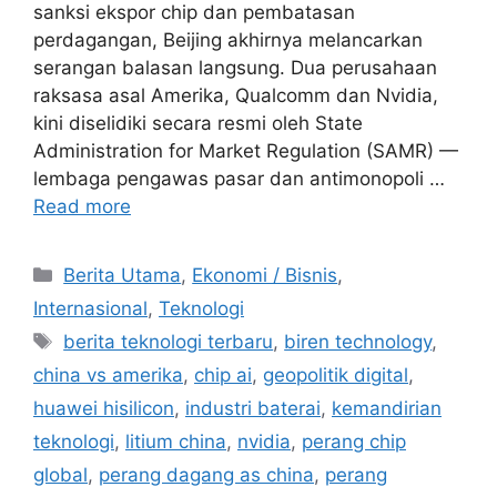
sanksi ekspor chip dan pembatasan
perdagangan, Beijing akhirnya melancarkan
serangan balasan langsung. Dua perusahaan
raksasa asal Amerika, Qualcomm dan Nvidia,
kini diselidiki secara resmi oleh State
Administration for Market Regulation (SAMR) —
lembaga pengawas pasar dan antimonopoli …
Read more
C
Berita Utama
,
Ekonomi / Bisnis
,
a
Internasional
,
Teknologi
t
T
berita teknologi terbaru
,
biren technology
,
e
a
china vs amerika
,
chip ai
,
geopolitik digital
,
g
g
huawei hisilicon
,
industri baterai
,
kemandirian
o
s
r
teknologi
,
litium china
,
nvidia
,
perang chip
i
global
,
perang dagang as china
,
perang
e