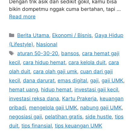
Dengan trik asik dan sedikit gokil, kamu bisa
bikin dompetmu nggak cuma bertahan, tapi …
Read more
C
Berita Utama
,
Ekonomi / Bisnis
,
Gaya Hidup
a
(Lifestyle)
,
Nasional
t
T
aturan 50-30-20
,
bansos
,
cara hemat gaji
e
a
kecil
,
cara hidup hemat
,
cara kelola duit
,
cara
g
g
olah duit
,
cara olah gaji umk
,
cuan dari gaji
o
s
r
kecil
,
dana darurat
,
emas digital
,
gaji
,
gaji UMK
,
i
hemat uang
,
hidup hemat
,
investasi gaji kecil
,
e
investasi reksa dana
,
Kartu Prakerja
,
keuangan
s
pribadi
,
mengelola gaji UMK
,
nabung gaji UMK
,
negosiasi gaji
,
pelatihan gratis
,
side hustle
,
tips
duit
,
tips finansial
,
tips keuangan UMK