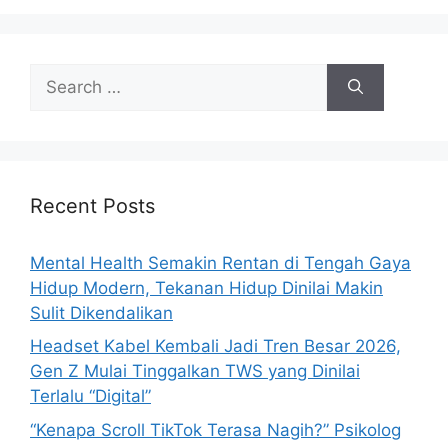
S
e
a
r
c
h
Recent Posts
f
o
Mental Health Semakin Rentan di Tengah Gaya
r
Hidup Modern, Tekanan Hidup Dinilai Makin
:
Sulit Dikendalikan
Headset Kabel Kembali Jadi Tren Besar 2026,
Gen Z Mulai Tinggalkan TWS yang Dinilai
Terlalu “Digital”
“Kenapa Scroll TikTok Terasa Nagih?” Psikolog