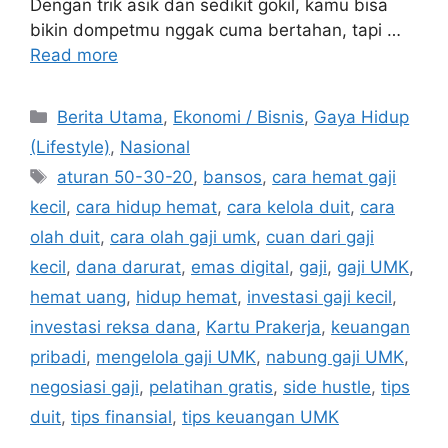
Dengan trik asik dan sedikit gokil, kamu bisa
bikin dompetmu nggak cuma bertahan, tapi …
Read more
C
Berita Utama
,
Ekonomi / Bisnis
,
Gaya Hidup
a
(Lifestyle)
,
Nasional
t
T
aturan 50-30-20
,
bansos
,
cara hemat gaji
e
a
kecil
,
cara hidup hemat
,
cara kelola duit
,
cara
g
g
olah duit
,
cara olah gaji umk
,
cuan dari gaji
o
s
r
kecil
,
dana darurat
,
emas digital
,
gaji
,
gaji UMK
,
i
hemat uang
,
hidup hemat
,
investasi gaji kecil
,
e
investasi reksa dana
,
Kartu Prakerja
,
keuangan
s
pribadi
,
mengelola gaji UMK
,
nabung gaji UMK
,
negosiasi gaji
,
pelatihan gratis
,
side hustle
,
tips
duit
,
tips finansial
,
tips keuangan UMK