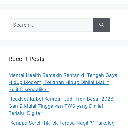
S
e
a
r
c
h
Recent Posts
f
o
Mental Health Semakin Rentan di Tengah Gaya
r
Hidup Modern, Tekanan Hidup Dinilai Makin
:
Sulit Dikendalikan
Headset Kabel Kembali Jadi Tren Besar 2026,
Gen Z Mulai Tinggalkan TWS yang Dinilai
Terlalu “Digital”
“Kenapa Scroll TikTok Terasa Nagih?” Psikolog