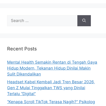
S
e
a
r
c
h
Recent Posts
f
o
Mental Health Semakin Rentan di Tengah Gaya
r
Hidup Modern, Tekanan Hidup Dinilai Makin
:
Sulit Dikendalikan
Headset Kabel Kembali Jadi Tren Besar 2026,
Gen Z Mulai Tinggalkan TWS yang Dinilai
Terlalu “Digital”
“Kenapa Scroll TikTok Terasa Nagih?” Psikolog