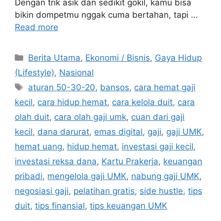
Dengan trik asik dan sedikit gokil, kamu bisa
bikin dompetmu nggak cuma bertahan, tapi …
Read more
C
Berita Utama
,
Ekonomi / Bisnis
,
Gaya Hidup
a
(Lifestyle)
,
Nasional
t
T
aturan 50-30-20
,
bansos
,
cara hemat gaji
e
a
kecil
,
cara hidup hemat
,
cara kelola duit
,
cara
g
g
olah duit
,
cara olah gaji umk
,
cuan dari gaji
o
s
r
kecil
,
dana darurat
,
emas digital
,
gaji
,
gaji UMK
,
i
hemat uang
,
hidup hemat
,
investasi gaji kecil
,
e
investasi reksa dana
,
Kartu Prakerja
,
keuangan
s
pribadi
,
mengelola gaji UMK
,
nabung gaji UMK
,
negosiasi gaji
,
pelatihan gratis
,
side hustle
,
tips
duit
,
tips finansial
,
tips keuangan UMK