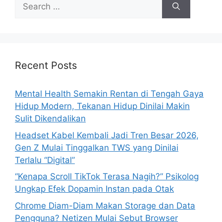
S
e
a
r
c
h
Recent Posts
f
o
Mental Health Semakin Rentan di Tengah Gaya
r
Hidup Modern, Tekanan Hidup Dinilai Makin
:
Sulit Dikendalikan
Headset Kabel Kembali Jadi Tren Besar 2026,
Gen Z Mulai Tinggalkan TWS yang Dinilai
Terlalu “Digital”
“Kenapa Scroll TikTok Terasa Nagih?” Psikolog
Ungkap Efek Dopamin Instan pada Otak
Chrome Diam-Diam Makan Storage dan Data
Pengguna? Netizen Mulai Sebut Browser