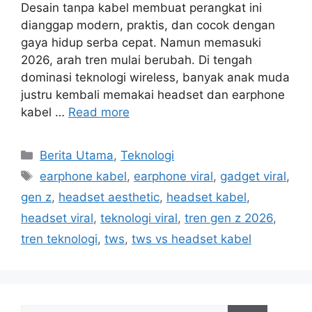
Desain tanpa kabel membuat perangkat ini
dianggap modern, praktis, dan cocok dengan
gaya hidup serba cepat. Namun memasuki
2026, arah tren mulai berubah. Di tengah
dominasi teknologi wireless, banyak anak muda
justru kembali memakai headset dan earphone
kabel …
Read more
C
Berita Utama
,
Teknologi
a
T
earphone kabel
,
earphone viral
,
gadget viral
,
t
a
gen z
,
headset aesthetic
,
headset kabel
,
e
g
headset viral
,
teknologi viral
,
tren gen z 2026
,
g
s
tren teknologi
,
tws
,
tws vs headset kabel
o
r
i
e
s