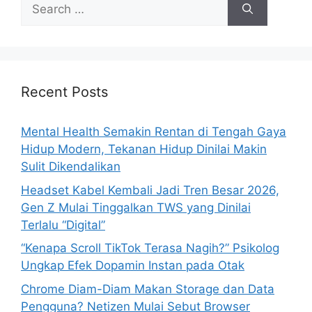
S
e
a
r
c
h
Recent Posts
f
o
Mental Health Semakin Rentan di Tengah Gaya
r
Hidup Modern, Tekanan Hidup Dinilai Makin
:
Sulit Dikendalikan
Headset Kabel Kembali Jadi Tren Besar 2026,
Gen Z Mulai Tinggalkan TWS yang Dinilai
Terlalu “Digital”
“Kenapa Scroll TikTok Terasa Nagih?” Psikolog
Ungkap Efek Dopamin Instan pada Otak
Chrome Diam-Diam Makan Storage dan Data
Pengguna? Netizen Mulai Sebut Browser