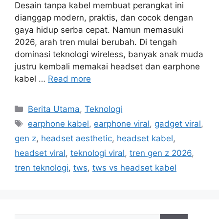
Desain tanpa kabel membuat perangkat ini
dianggap modern, praktis, dan cocok dengan
gaya hidup serba cepat. Namun memasuki
2026, arah tren mulai berubah. Di tengah
dominasi teknologi wireless, banyak anak muda
justru kembali memakai headset dan earphone
kabel …
Read more
C
Berita Utama
,
Teknologi
a
T
earphone kabel
,
earphone viral
,
gadget viral
,
t
a
gen z
,
headset aesthetic
,
headset kabel
,
e
g
headset viral
,
teknologi viral
,
tren gen z 2026
,
g
s
tren teknologi
,
tws
,
tws vs headset kabel
o
r
i
e
s