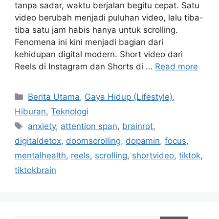
tanpa sadar, waktu berjalan begitu cepat. Satu
video berubah menjadi puluhan video, lalu tiba-
tiba satu jam habis hanya untuk scrolling.
Fenomena ini kini menjadi bagian dari
kehidupan digital modern. Short video dari
Reels di Instagram dan Shorts di …
Read more
C
Berita Utama
,
Gaya Hidup (Lifestyle)
,
a
Hiburan
,
Teknologi
t
T
anxiety
,
attention span
,
brainrot
,
e
a
digitaldetox
,
doomscrolling
,
dopamin
,
focus
,
g
g
mentalhealth
,
reels
,
scrolling
,
shortvideo
,
tiktok
,
o
s
r
tiktokbrain
i
e
s