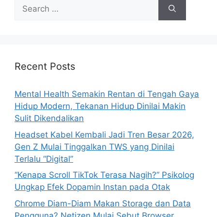
S
e
a
r
c
h
Recent Posts
f
o
Mental Health Semakin Rentan di Tengah Gaya
r
Hidup Modern, Tekanan Hidup Dinilai Makin
:
Sulit Dikendalikan
Headset Kabel Kembali Jadi Tren Besar 2026,
Gen Z Mulai Tinggalkan TWS yang Dinilai
Terlalu “Digital”
“Kenapa Scroll TikTok Terasa Nagih?” Psikolog
Ungkap Efek Dopamin Instan pada Otak
Chrome Diam-Diam Makan Storage dan Data
Pengguna? Netizen Mulai Sebut Browser