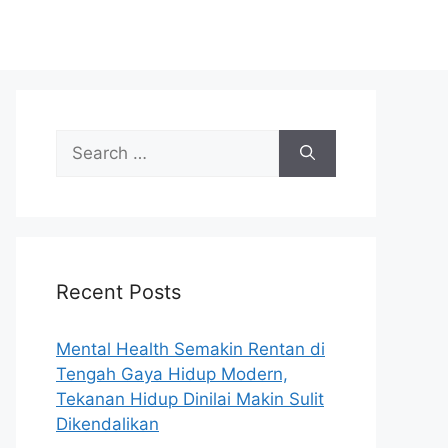
S
e
a
r
c
h
Recent Posts
f
o
r
Mental Health Semakin Rentan di
:
Tengah Gaya Hidup Modern,
Tekanan Hidup Dinilai Makin Sulit
Dikendalikan