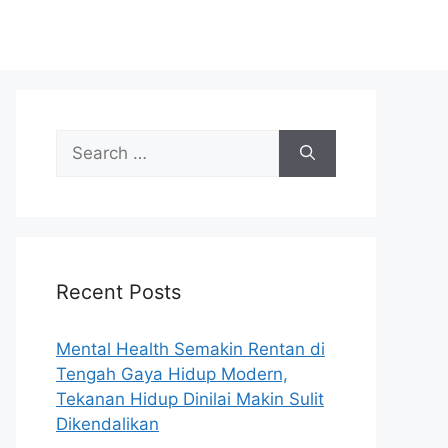
S
e
a
r
c
h
Recent Posts
f
o
r
Mental Health Semakin Rentan di
:
Tengah Gaya Hidup Modern,
Tekanan Hidup Dinilai Makin Sulit
Dikendalikan