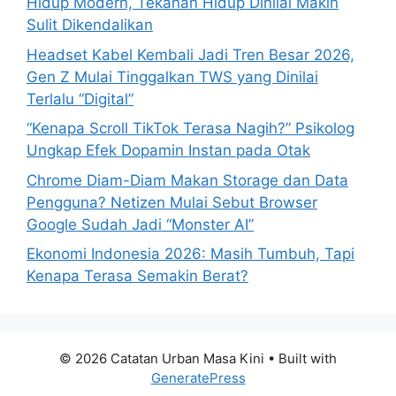
Hidup Modern, Tekanan Hidup Dinilai Makin
:
Sulit Dikendalikan
Headset Kabel Kembali Jadi Tren Besar 2026,
Gen Z Mulai Tinggalkan TWS yang Dinilai
Terlalu “Digital”
“Kenapa Scroll TikTok Terasa Nagih?” Psikolog
Ungkap Efek Dopamin Instan pada Otak
Chrome Diam-Diam Makan Storage dan Data
Pengguna? Netizen Mulai Sebut Browser
Google Sudah Jadi “Monster AI”
Ekonomi Indonesia 2026: Masih Tumbuh, Tapi
Kenapa Terasa Semakin Berat?
© 2026 Catatan Urban Masa Kini
• Built with
GeneratePress