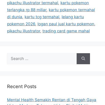
pikachu illustrator termahal
,
kartu pokemon
o
s
r
terlangka rp 88 miliar
,
kartu pokemon termahal
i
di dunia
,
kartu tcg termahal
,
lelang kartu
e
pokemon 2026
,
logan paul jual kartu pokemon
,
s
pikachu illustrator
,
trading card game mahal
S
e
a
r
c
h
Recent Posts
f
o
Mental Health Semakin Rentan di Tengah Gaya
r