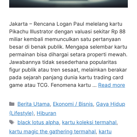
Jakarta – Rencana Logan Paul melelang kartu
Pikachu Illustrator dengan valuasi sekitar Rp 88
miliar kembali memunculkan satu pertanyaan
besar di benak publik. Mengapa selembar kartu
permainan bisa dihargai setara properti mewah.
Jawabannya tidak sesederhana popularitas
figur publik atau tren sesaat, melainkan berakar
pada sejarah panjang dunia kartu trading card
game atau TCG. Fenomena kartu …
Read more
C
Berita Utama
,
Ekonomi / Bisnis
,
Gaya Hidup
a
(Lifestyle)
,
Hiburan
t
T
black lotus alpha
,
kartu koleksi termahal
,
e
a
kartu magic the gathering termahal
,
kartu
g
g