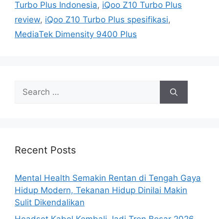
Turbo Plus Indonesia
,
iQoo Z10 Turbo Plus
review
,
iQoo Z10 Turbo Plus spesifikasi
,
MediaTek Dimensity 9400 Plus
S
e
a
r
c
h
Recent Posts
f
o
Mental Health Semakin Rentan di Tengah Gaya
r
Hidup Modern, Tekanan Hidup Dinilai Makin
:
Sulit Dikendalikan
Headset Kabel Kembali Jadi Tren Besar 2026,