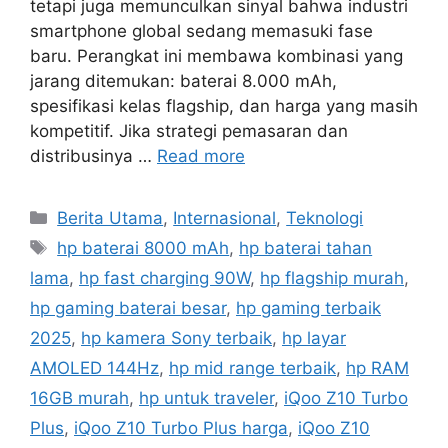
tetapi juga memunculkan sinyal bahwa industri
smartphone global sedang memasuki fase
baru. Perangkat ini membawa kombinasi yang
jarang ditemukan: baterai 8.000 mAh,
spesifikasi kelas flagship, dan harga yang masih
kompetitif. Jika strategi pemasaran dan
distribusinya …
Read more
C
Berita Utama
,
Internasional
,
Teknologi
a
T
hp baterai 8000 mAh
,
hp baterai tahan
t
a
lama
,
hp fast charging 90W
,
hp flagship murah
,
e
g
hp gaming baterai besar
,
hp gaming terbaik
g
s
2025
,
hp kamera Sony terbaik
,
hp layar
o
r
AMOLED 144Hz
,
hp mid range terbaik
,
hp RAM
i
16GB murah
,
hp untuk traveler
,
iQoo Z10 Turbo
e
Plus
,
iQoo Z10 Turbo Plus harga
,
iQoo Z10
s