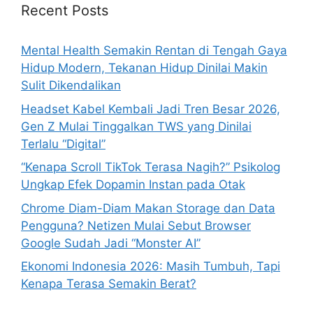
h
Recent Posts
f
o
Mental Health Semakin Rentan di Tengah Gaya
r
Hidup Modern, Tekanan Hidup Dinilai Makin
:
Sulit Dikendalikan
Headset Kabel Kembali Jadi Tren Besar 2026,
Gen Z Mulai Tinggalkan TWS yang Dinilai
Terlalu “Digital”
“Kenapa Scroll TikTok Terasa Nagih?” Psikolog
Ungkap Efek Dopamin Instan pada Otak
Chrome Diam-Diam Makan Storage dan Data
Pengguna? Netizen Mulai Sebut Browser
Google Sudah Jadi “Monster AI”
Ekonomi Indonesia 2026: Masih Tumbuh, Tapi
Kenapa Terasa Semakin Berat?