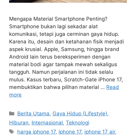
Mengapa Material Smartphone Penting?
Smartphone bukan lagi sekadar alat
komunikasi, tetapi juga cerminan gaya hidup.
Karena itu, desain dan ketahanan fisik menjadi
aspek krusial. Apple, Samsung, hingga brand
Android lain terus bereksperimen dengan
material bodi agar tampak mewah sekaligus
tangguh. Namun perjalanan ini tidak selalu
mulus. Kasus terbaru, Scratch-Gate iPhone 17,
membuktikan bahwa pilihan material …
Read
more
C
Berita Utama
,
Gaya Hidup (Lifestyle)
,
a
Hiburan
,
Internasional
,
Teknologi
t
T
harga iphone 17
,
iphone 17
,
iphone 17 air
,
e