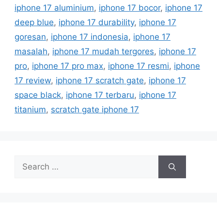
a
iphone 17 aluminium
,
iphone 17 bocor
,
iphone 17
g
g
deep blue
,
iphone 17 durability
,
iphone 17
o
s
r
goresan
,
iphone 17 indonesia
,
iphone 17
i
masalah
,
iphone 17 mudah tergores
,
iphone 17
e
pro
,
iphone 17 pro max
,
iphone 17 resmi
,
iphone
s
17 review
,
iphone 17 scratch gate
,
iphone 17
space black
,
iphone 17 terbaru
,
iphone 17
titanium
,
scratch gate iphone 17
S
e
a
r
c