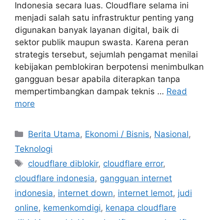
Indonesia secara luas. Cloudflare selama ini
menjadi salah satu infrastruktur penting yang
digunakan banyak layanan digital, baik di
sektor publik maupun swasta. Karena peran
strategis tersebut, sejumlah pengamat menilai
kebijakan pemblokiran berpotensi menimbulkan
gangguan besar apabila diterapkan tanpa
mempertimbangkan dampak teknis …
Read
more
C
Berita Utama
,
Ekonomi / Bisnis
,
Nasional
,
a
Teknologi
t
T
cloudflare diblokir
,
cloudflare error
,
e
a
cloudflare indonesia
,
gangguan internet
g
g
indonesia
,
internet down
,
internet lemot
,
judi
o
s
r
online
,
kemenkomdigi
,
kenapa cloudflare
i