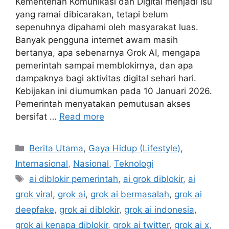
Kementerian Komunikasi dan Digital menjadi isu
yang ramai dibicarakan, tetapi belum
sepenuhnya dipahami oleh masyarakat luas.
Banyak pengguna internet awam masih
bertanya, apa sebenarnya Grok AI, mengapa
pemerintah sampai memblokirnya, dan apa
dampaknya bagi aktivitas digital sehari hari.
Kebijakan ini diumumkan pada 10 Januari 2026.
Pemerintah menyatakan pemutusan akses
bersifat …
Read more
C
Berita Utama
,
Gaya Hidup (Lifestyle)
,
a
Internasional
,
Nasional
,
Teknologi
t
T
ai diblokir pemerintah
,
ai grok diblokir
,
ai
e
a
grok viral
,
grok ai
,
grok ai bermasalah
,
grok ai
g
g
deepfake
,
grok ai diblokir
,
grok ai indonesia
,
o
s
r
grok ai kenapa diblokir
,
grok ai twitter
,
grok ai x
,