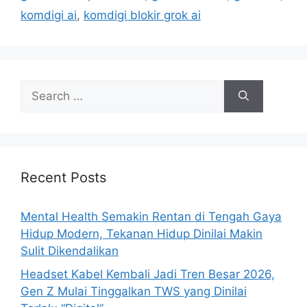
i
komdigi ai
,
komdigi blokir grok ai
e
s
S
e
a
r
c
h
Recent Posts
f
o
Mental Health Semakin Rentan di Tengah Gaya
r
Hidup Modern, Tekanan Hidup Dinilai Makin
:
Sulit Dikendalikan
Headset Kabel Kembali Jadi Tren Besar 2026,
Gen Z Mulai Tinggalkan TWS yang Dinilai