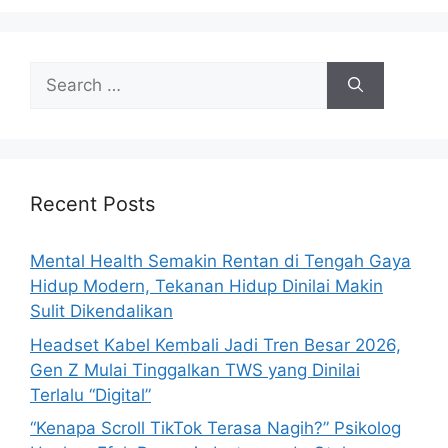
e
s
S
e
a
r
c
h
Recent Posts
f
o
Mental Health Semakin Rentan di Tengah Gaya
r
Hidup Modern, Tekanan Hidup Dinilai Makin
:
Sulit Dikendalikan
Headset Kabel Kembali Jadi Tren Besar 2026,
Gen Z Mulai Tinggalkan TWS yang Dinilai
Terlalu “Digital”
“Kenapa Scroll TikTok Terasa Nagih?” Psikolog