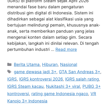
(IGRS) di platform Steam sejak April 2026
menandai fase baru dalam pengaturan
distribusi gim digital di Indonesia. Sistem ini
dihadirkan sebagai alat klasifikasi usia yang
bertujuan melindungi pemain, khususnya anak-
anak, serta memberikan panduan yang jelas
mengenai konten dalam setiap gim. Secara
kebijakan, langkah ini dinilai relevan. Di tengah
pertumbuhan industri …
Read more
C
Berita Utama
,
Hiburan
,
Nasional
a
T
game dewasa jadi 3+
,
GTA San Andreas 3+
,
t
a
IGRS
,
IGRS kontroversi 2026
,
IGRS salah rating
,
e
g
IGRS Steam kacau
,
Nukitashi 3+ viral
,
PUBG 3+
g
s
kontroversi
,
rating game Indonesia ngaco
,
VR
o
r
Kanojo 3+ Indonesia
i